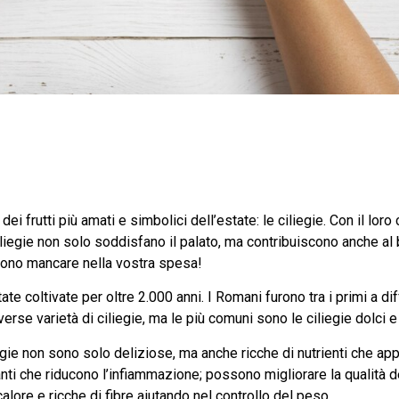
ei frutti più amati e simbolici dell’estate: le ciliegie. Con il loro
 ciliegie non solo soddisfano il palato, ma contribuiscono anche 
ono mancare nella vostra spesa!
tate coltivate per oltre 2.000 anni. I Romani furono tra i primi a 
rse varietà di ciliegie, ma le più comuni sono le ciliegie dolci e 
gie non sono solo deliziose, ma anche ricche di nutrienti che ap
nti che riducono l’infiammazione; possono migliorare la qualità d
alore e ricche di fibre aiutando nel controllo del peso.