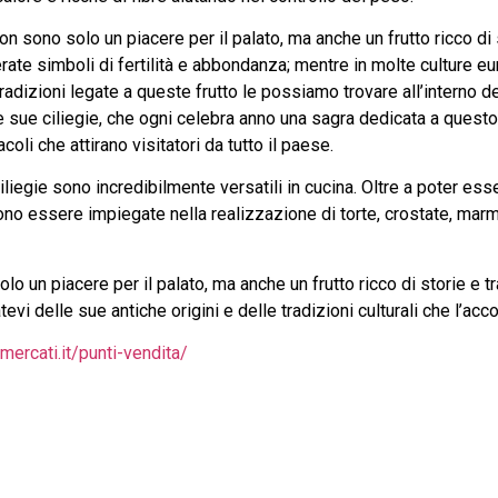
on sono solo un piacere per il palato, ma anche un frutto ricco di 
ate simboli di fertilità e abbondanza; mentre in molte culture euro
 Tradizioni legate a queste frutto le possiamo trovare all’interno 
e sue ciliegie, che ogni celebra anno una sagra dedicata a questo 
coli che attirano visitatori da tutto il paese.
liegie sono incredibilmente versatili in cucina. Oltre a poter ess
ono essere impiegate nella realizzazione di torte, crostate, marm
lo un piacere per il palato, ma anche un frutto ricco di storie e t
atevi delle sue antiche origini e delle tradizioni culturali che l’a
ercati.it/punti-vendita/