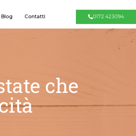
0172 423094
Blog
Contatti
Estate che
cità