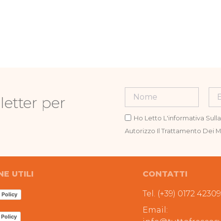
letter per
Ho Letto L'informativa Sull
Autorizzo Il Trattamento Dei Mi
NE UTILI
CONTATTI
Tel. (+39) 0172 4230
 Policy
Email:
 Policy