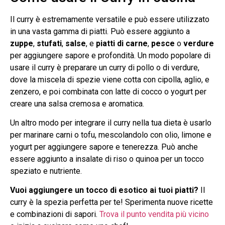
Il curry è estremamente versatile e può essere utilizzato
in una vasta gamma di piatti. Può essere aggiunto a
zuppe
,
stufati
,
salse
, e
piatti di carne
,
pesce
o
verdure
per aggiungere sapore e profondità. Un modo popolare di
usare il curry è preparare un curry di pollo o di verdure,
dove la miscela di spezie viene cotta con cipolla, aglio, e
zenzero, e poi combinata con latte di cocco o yogurt per
creare una salsa cremosa e aromatica.
Un altro modo per integrare il curry nella tua dieta è usarlo
per marinare carni o tofu, mescolandolo con olio, limone e
yogurt per aggiungere sapore e tenerezza. Può anche
essere aggiunto a insalate di riso o quinoa per un tocco
speziato e nutriente.
Vuoi aggiungere un tocco di esotico ai tuoi piatti?
Il
curry è la spezia perfetta per te! Sperimenta nuove ricette
e combinazioni di sapori.
Trova il punto vendita più vicino