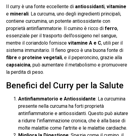
Il curry è una fonte eccellente di
antiossidanti
,
vitamine
e
minerali
. La curcuma, uno degli ingredienti principali,
contiene curcumina, un potente antiossidante con
proprietà antinfiammatorie. Il cumino è ricco di
ferro
,
essenziale per il trasporto dell’ossigeno nel sangue,
mentre il coriandolo fornisce
vitamine A e C
, utili per il
sistema immunitario. Il fieno greco è una buona fonte di
fibre
e
proteine vegetali
, e il peperoncino, grazie alla
capsaicina
, può aumentare il metabolismo e promuovere
la perdita di peso.
Benefici del Curry per la Salute
Antinfiammatorio e Antiossidante
: La curcumina
presente nella curcuma ha forti proprietà
antinfiammatorie e antiossidanti. Questo può aiutare
a ridurre l’infiammazione cronica, che è alla base di
molte malattie come l’artrite e le malattie cardiache.
Migliora la Digestione
: Spezie come il cumino, il