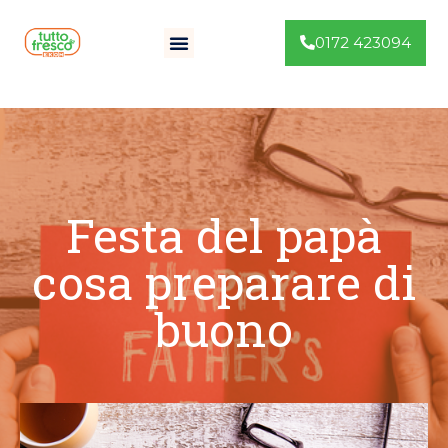
0172 423094
Festa del papà
cosa preparare di
buono