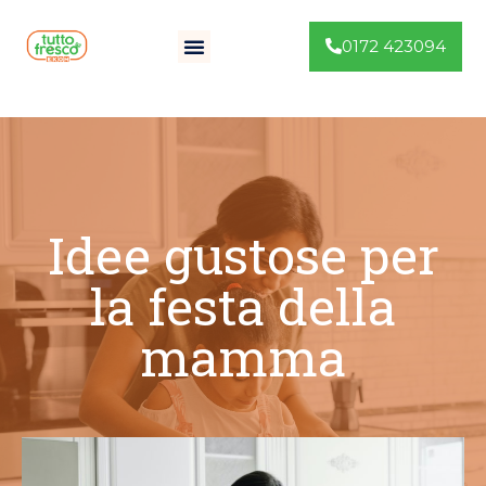
0172 423094
Idee gustose per
la festa della
mamma