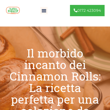
0172 423094
Il morbido
incanto dei
Cinnamon Rolls:
La ricetta
perfetta per una