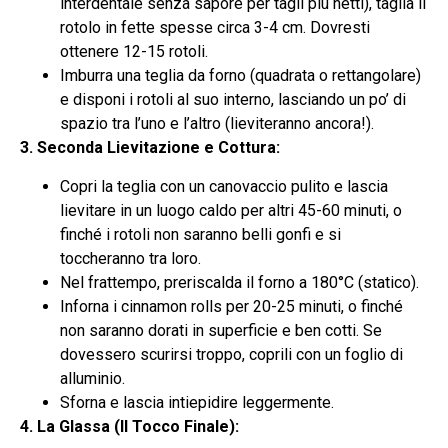
interdentale senza sapore per tagli più netti), taglia il
rotolo in fette spesse circa 3-4 cm. Dovresti
ottenere 12-15 rotoli.
Imburra una teglia da forno (quadrata o rettangolare)
e disponi i rotoli al suo interno, lasciando un po’ di
spazio tra l’uno e l’altro (lieviteranno ancora!).
3. Seconda Lievitazione e Cottura:
Copri la teglia con un canovaccio pulito e lascia
lievitare in un luogo caldo per altri 45-60 minuti, o
finché i rotoli non saranno belli gonfi e si
toccheranno tra loro.
Nel frattempo, preriscalda il forno a 180°C (statico).
Inforna i cinnamon rolls per 20-25 minuti, o finché
non saranno dorati in superficie e ben cotti. Se
dovessero scurirsi troppo, coprili con un foglio di
alluminio.
Sforna e lascia intiepidire leggermente.
4. La Glassa (Il Tocco Finale):