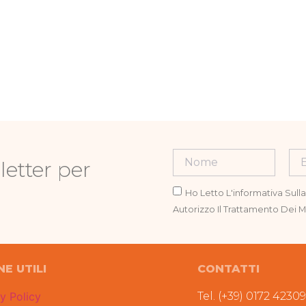
letter per
Ho Letto L'informativa Sull
Autorizzo Il Trattamento Dei Mi
NE UTILI
CONTATTI
y Policy
Tel. (+39) 0172 4230