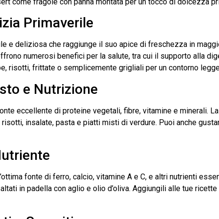
sert come fragole con panna montata per un tocco di dolcezza pr
izia Primaverile
ile e deliziosa che raggiunge il suo apice di freschezza in maggi
offrono numerosi benefici per la salute, tra cui il supporto alla di
, risotti, frittate o semplicemente grigliali per un contorno legg
usto e Nutrizione
onte eccellente di proteine vegetali, fibre, vitamine e minerali. La
 risotti, insalate, pasta e piatti misti di verdure. Puoi anche gus
Nutriente
tima fonte di ferro, calcio, vitamine A e C, e altri nutrienti essenzi
altati in padella con aglio e olio d’oliva. Aggiungili alle tue ricet