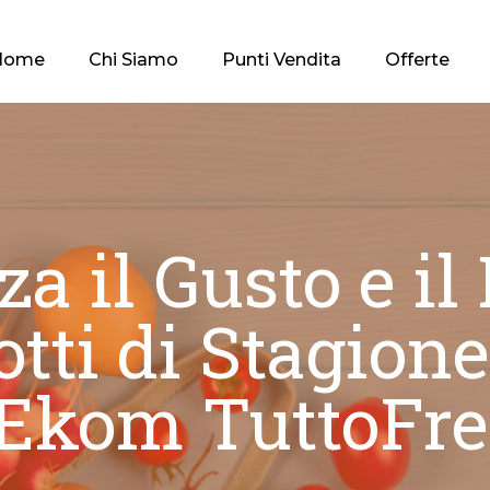
Home
Chi Siamo
Punti Vendita
Offerte
a il Gusto e il
otti di Stagion
 Ekom TuttoFre