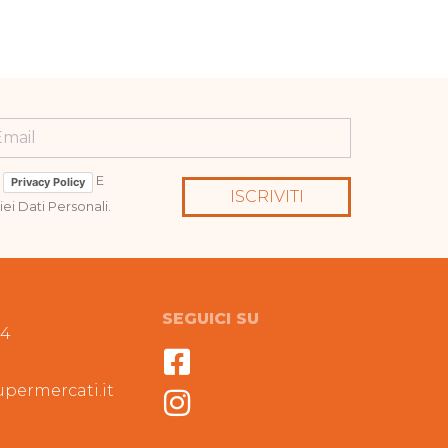
a
E
Privacy Policy
ISCRIVITI
ei Dati Personali.
SEGUICI SU
94
permercati.it