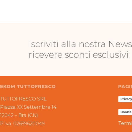
Iscriviti alla nostra News
ricevere sconti esclusivi
EKOM TUTTOFRESCO
PAGI
TUTTOFRESCO SRL
Privacy
Piazza XX Settembre 14
Cookie
12042 – Bra (CN)
Termi
P.Iva: 02699620049