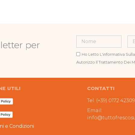
letter per
Ho Letto L'informativa Sull
Autorizzo Il Trattamento Dei Mi
NE UTILI
CONTATTI
Tel. (+39) 0172 4230
 Policy
Email:
 Policy
info@tuttofrescosu
ni e Condizioni