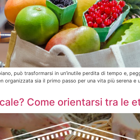
ano, può trasformarsi in un’inutile perdita di tempo e, peg
organizzata sia il primo passo per una vita più serena e un
ocale? Come orientarsi tra le e