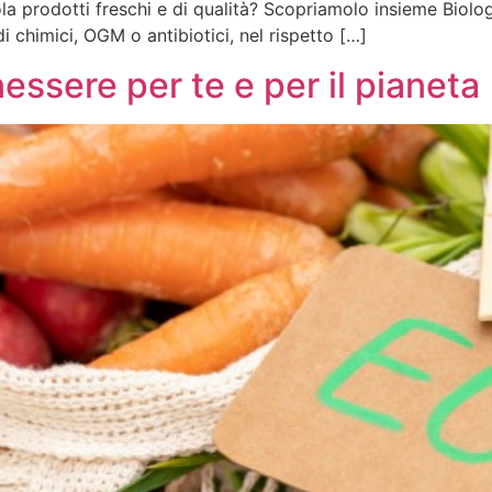
ola prodotti freschi e di qualità? Scopriamolo insieme Biolo
i chimici, OGM o antibiotici, nel rispetto […]
essere per te e per il pianeta